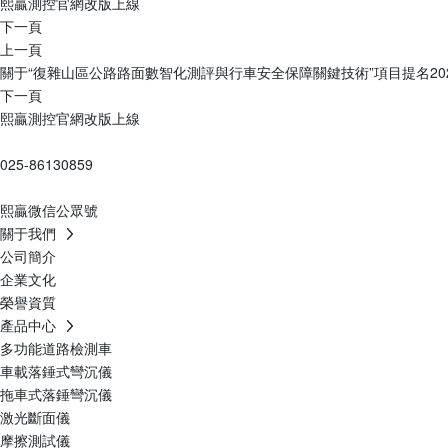
熙贏測控官網改版上線
下一頁
上一頁
關于“復雜山區公路路面數智化測評與行車安全保障關鍵技術”項目提名20
下一頁
熙贏測控官網改版上線
025-86130859
熙贏微信公眾號
關于我們
公司簡介
企業文化
榮譽資質
產品中心
多功能道路檢測車
車載落錘式彎沉儀
拖車式落錘彎沉儀
激光斷面儀
摩擦測試儀