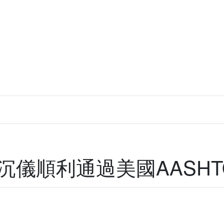
順利通過美國AASHTO 