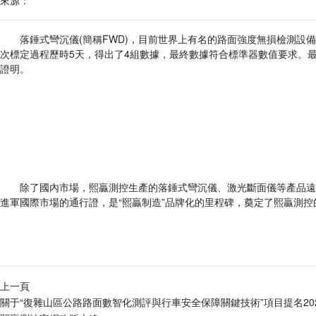
落錘式彎沉儀(簡稱FWD)，目前世界上有名的路面強度無損檢測設備之
次標定過程歷時5天，得出了4組數據，最終數據符合標準器數值要求。最后，
證明。
除了國內市場，熙贏測控生產的落錘式彎沉儀、激光斷面儀等產品遠銷中亞
進軍國際市場的通行證，是“熙贏制造”品牌化的里程碑，奠定了熙贏測
上一頁
關于“復雜山區公路路面數智化測評與行車安全保障關鍵技術”項目提名20