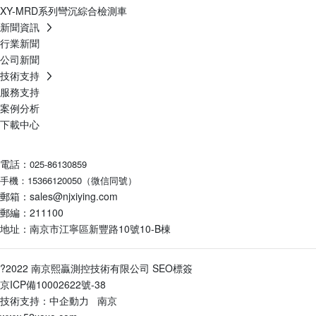
XY-MRD系列彎沉綜合檢測車
新聞資訊
行業新聞
公司新聞
技術支持
服務支持
案例分析
下載中心
南京熙贏測控技術有限公司
電話：
025-86130859
手機：
15366120050
（微信同號）
郵箱：
sales@njxiying.com
郵編：211100
地址：南京市江寧區新豐路10號10-B棟
?2022 南京熙贏測控技術有限公司 SEO標簽
京ICP備10002622號-38
技術支持：
中企動力
南京