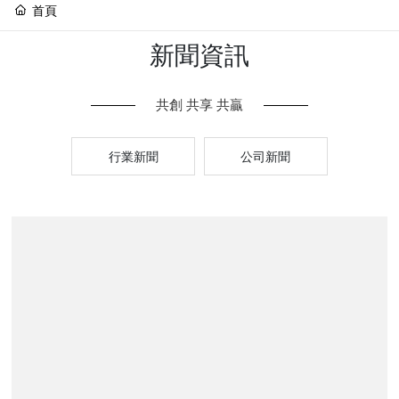
首頁
新聞資訊
共創 共享 共贏
行業新聞
公司新聞