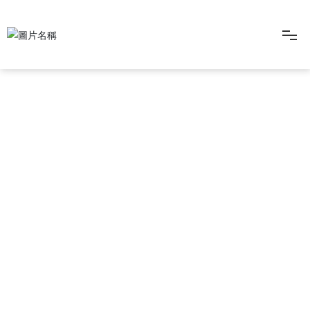
網站首頁
關于熙贏
產品中心
新聞資訊
技術支持
聯系我們