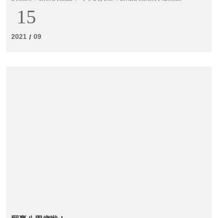
牌，致力于成為一流的道路檢測設備制造與服務企業。 ? 熙
15
贏測控 因凝聚而騰飛；因創新而超越；因專業而領先！
2021
09
/